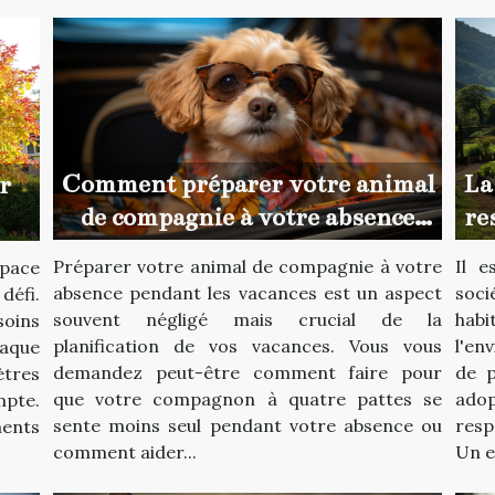
Comment préparer votre animal
La
r
de compagnie à votre absence
re
pendant les vacances
Préparer votre animal de compagnie à votre
Il e
space
absence pendant les vacances est un aspect
soc
défi.
souvent négligé mais crucial de la
ha
oins
planification de vos vacances. Vous vous
l'en
aque
demandez peut-être comment faire pour
de p
tres
que votre compagnon à quatre pattes se
ado
mpte.
sente moins seul pendant votre absence ou
resp
ents
comment aider...
Un e