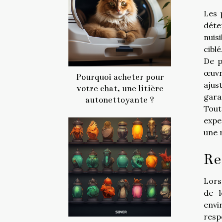
Les 
déte
nuis
ciblé
De p
œuvr
Pourquoi acheter pour
ajus
votre chat, une litière
garan
autonettoyante ?
Tout
expe
une 
Re
Lors
de l
envi
respe