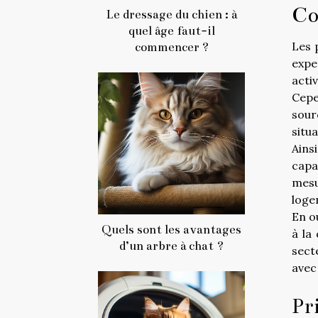
Co
Le dressage du chien : à
quel âge faut-il
Les 
commencer ?
expe
activ
Cepe
sour
situ
Ains
capa
mesu
loge
En o
Quels sont les avantages
à la
d’un arbre à chat ?
sect
avec 
Pr