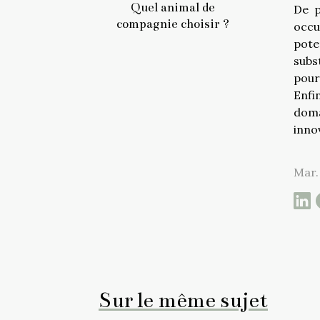
Quel animal de
De p
compagnie choisir ?
occu
pote
subs
pour
Enfi
doma
inno
Mar. 
Sur le même sujet