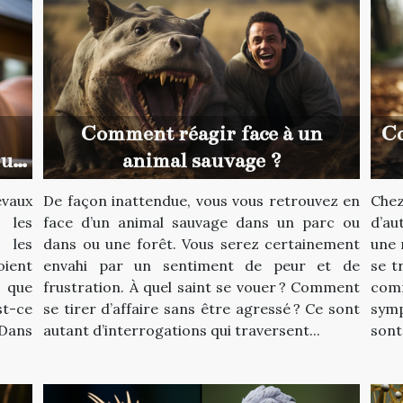
Comment réagir face à un
Co
our
animal sauvage ?
evaux
De façon inattendue, vous vous retrouvez en
Che
 les
face d’un animal sauvage dans un parc ou
d’au
 les
dans ou une forêt. Vous serez certainement
une 
ient
envahi par un sentiment de peur et de
se t
s que
frustration. À quel saint se vouer ? Comment
com
st-ce
se tirer d’affaire sans être agressé ? Ce sont
symp
 Dans
autant d’interrogations qui traversent...
sont