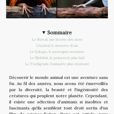
Sommaire
Le Narval, une licorne des mers
L'Axolotl, le monstre d'eau
Le Kakapo, le perroquet nocturne
Le Blobfish, le poisson le plus laid
Le Tardigrade, l'animal le plus résistant
Découvrir le monde animal est une aventure sans
fin. Au fil des années, nous avons été émerveillés
par la diversité, la beauté et l'ingéniosité des
créatures qui peuplent notre planète. Cependant,
il existe une sélection d'animaux si insolites et
fascinants qu'ils semblent tout droit sortis d'un
film de science-fiction. Dans cet article, nous