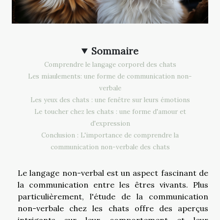
Sommaire
Comprendre le langage corporel des chats
Les miaulements: une forme de communication non-
verbale
Les yeux des chats : une fenêtre sur leurs émotions
Le toucher chez les chats : une forme d'amour et
d'expression
Conclusion : L'importance de comprendre la
communication non-verbale des chats
Le langage non-verbal est un aspect fascinant de
la communication entre les êtres vivants. Plus
particulièrement, l'étude de la communication
non-verbale chez les chats offre des aperçus
intrigants sur leur comportement et leur