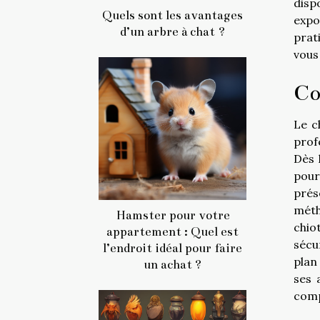
disp
Quels sont les avantages
expo
d’un arbre à chat ?
prat
vous 
Co
Le c
prof
Dès 
pour
prés
méth
Hamster pour votre
chio
appartement : Quel est
sécu
l’endroit idéal pour faire
plan
un achat ?
ses 
comp