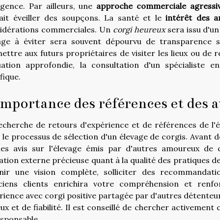
igence. Par ailleurs, une
approche commerciale agressi
ait éveiller des soupçons. La santé et le
intérêt des 
idérations commerciales. Un
corgi heureux
sera issu d'u
age à éviter sera souvent dépourvu de transparence su
ettre aux futurs propriétaires de visiter les lieux ou de 
uation approfondie, la consultation d'un spécialiste e
fique.
importance des références et des a
echerche de retours d'expérience et de références de l'
 le processus de sélection d'un élevage de corgis. Avant d
les avis sur l'élevage émis par d'autres amoureux de
dation externe précieuse quant à la qualité des pratiques d
nir une vision complète, solliciter des recommandati
ciens clients enrichira votre compréhension et renfo
rience avec corgi positive partagée par d'autres détente
eux et de fiabilité. Il est conseillé de chercher activement
esponsable.