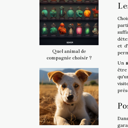
Le
Choi
part
suff
déte
et d
Quel animal de
perm
compagnie choisir ?
Un
s
être 
qu'
visi
prés
Po
Dans
gara