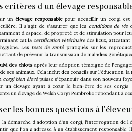
s critères d'un élevage responsabl
sir un
élevage responsable
pour accueillir un corgi est
iculière. Il s'agit de s'assurer que les
conditions de vie
o
isamment d'espace, de propreté et de stimulation pour le
rminant est la
certification vétérinaire
des lieux, attestant
'hygiène. Les
tests de santé
pratiqués sur les reproduct
ettant de prévenir la transmission de maladies génétiques
uivi des chiots
après leur adoption témoigne de l'engageme
de ses animaux. Cela inclut des conseils sur l'éducation, la 
un
corgi bien élevé
puisse s'épanouir dans son nouveau foyer
ter un élevage ayant à cœur le bien-être de ses corgis
ente un élevage de Welsh Corgi Pembroke répondant à ces e
ser les bonnes questions à l'éleveu
 la démarche d'adoption d'un corgi, l'interrogation de l
ntir que l'on s'adresse à un établissement responsable. 