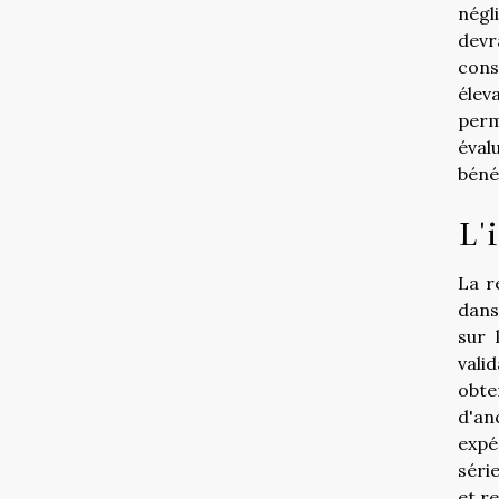
négl
devr
cons
élev
perm
éval
béné
L'
La r
dans
sur 
vali
obte
d'an
expé
séri
et r