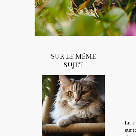
SUR LE MÊME
SUJET
La r
surt