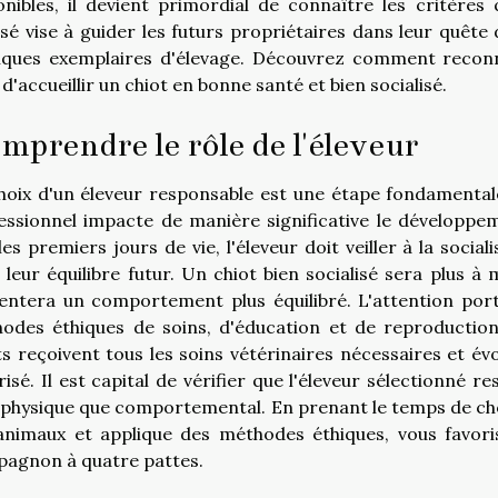
onibles, il devient primordial de connaître les critères
sé vise à guider les futurs propriétaires dans leur quête 
iques exemplaires d'élevage. Découvrez comment reconn
d'accueillir un chiot en bonne santé et bien socialisé.
mprendre le rôle de l'éleveur
hoix d'un éleveur responsable est une étape fondamentale 
essionnel impacte de manière significative le développe
les premiers jours de vie, l'éleveur doit veiller à la soci
 leur équilibre futur. Un chiot bien socialisé sera plus à
entera un comportement plus équilibré. L'attention port
odes éthiques de soins, d'éducation et de reproduction
ts reçoivent tous les soins vétérinaires nécessaires et 
risé. Il est capital de vérifier que l'éleveur sélectionné r
 physique que comportemental. En prenant le temps de chois
animaux et applique des méthodes éthiques, vous favori
agnon à quatre pattes.