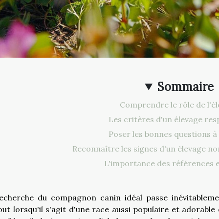
Sommaire
Comprendre le rôle de l'é
Les critères d'un élevage re
Poser les bonnes questions à 
Reconnaître les signes d'un élevage 
L'importance des références e
echerche du compagnon canin idéal passe inévitablemen
out lorsqu'il s'agit d'une race aussi populaire et adorable