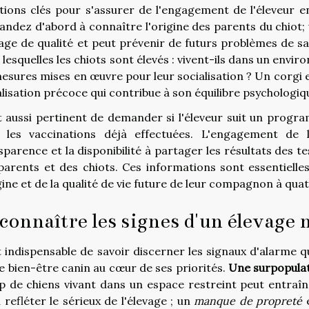
tions clés pour s'assurer de l'engagement de l'éleveur e
ndez d'abord à connaître l'origine des parents du chiot; 
age de qualité et peut prévenir de futurs problèmes de san
 lesquelles les chiots sont élevés : vivent-ils dans un env
mesures mises en œuvre pour leur socialisation ? Un corgi 
alisation précoce qui contribue à son équilibre psychologiq
st aussi pertinent de demander si l'éleveur suit un prog
 les vaccinations déjà effectuées. L'engagement de 
sparence et la disponibilité à partager les résultats des 
parents et des chiots. Ces informations sont essentielle
igine et de la qualité de vie future de leur compagnon à qua
connaître les signes d'un élevag
st indispensable de savoir discerner les signaux d'alarme 
le bien-être canin au cœur de ses priorités.
Une surpopulat
op de chiens vivant dans un espace restreint peut entraîne
i refléter le sérieux de l'élevage ; un
manque de propreté
e