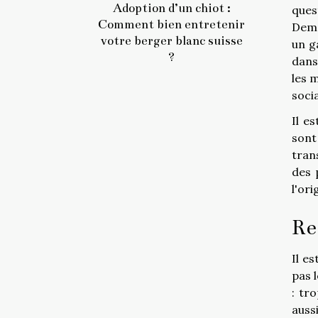
Adoption d’un chiot :
ques
Comment bien entretenir
Dema
votre berger blanc suisse
un g
?
dans
les 
soci
Il e
sont
tran
des 
l'or
Re
Il e
pas 
: tr
auss